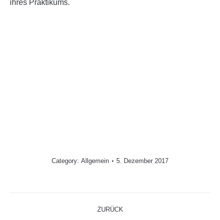
ihres Praktikums.
Category:
Allgemein
5. Dezember 2017
Kommentarnavigation
ZURÜCK