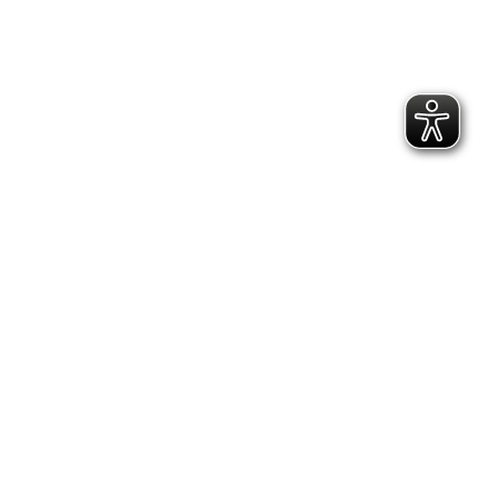
Aktuelles
Wer will fleißige Handwerker sehen?
17. Juli 2026
Stabile neue Tische!
16. Juli 2026
Erzählcafé wird Eiscafé
15. Juli 2026
Der neue Name: Teilhabezentrum MITTENDRIN
14. Juli 2026
Weitere Informationen
Kontakt
Jobs