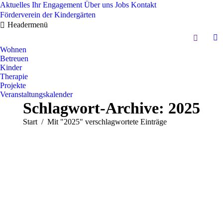
Aktuelles
Ihr Engagement
Über uns
Jobs
Kontakt
Förderverein der Kindergärten
Headermenü
Search:
In
Wohnen
pa
Betreuen
op
Kinder
in
Therapie
Projekte
n
Veranstaltungskalender
w
Schlagwort-Archive:
2025
Sie befinden sich hier:
Start
Mit "2025" verschlagwortete Einträge