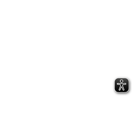
Flohmarkt im
FamilienTreff: Gute
Dinge zu günstigen
Preisen!
Aktionen
,
Allgemein
,
Familie
,
Kinder
,
Veranstaltungen