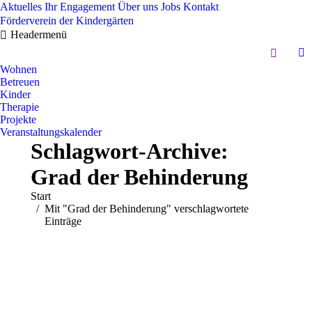
Aktuelles
Ihr Engagement
Über uns
Jobs
Kontakt
Förderverein der Kindergärten
Headermenü
Search:
In
Wohnen
pa
Betreuen
op
Kinder
in
Therapie
Projekte
n
Veranstaltungskalender
w
Schlagwort-Archive:
Grad der Behinderung
Sie befinden sich hier:
Start
Mit "Grad der Behinderung" verschlagwortete
Einträge