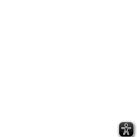
und Basteln, ein kleiner Weihnachtsmarkt 🌲mit
selbst hergestellten Geschenken 🧸,…