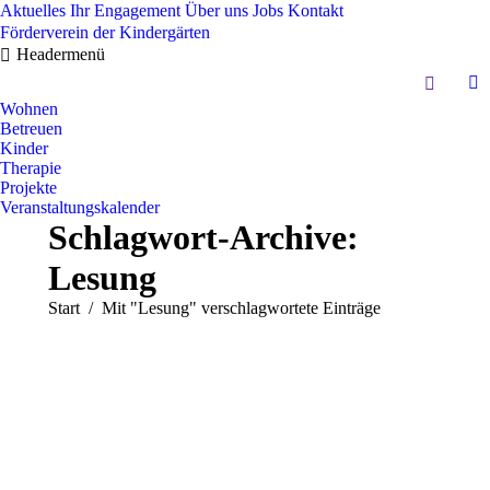
Aktuelles
Ihr Engagement
Über uns
Jobs
Kontakt
Förderverein der Kindergärten
Headermenü
Search:
In
Wohnen
pa
Betreuen
op
Kinder
in
Therapie
Projekte
n
Veranstaltungskalender
w
Schlagwort-Archive:
Lesung
Sie befinden sich hier:
Start
Mit "Lesung" verschlagwortete Einträge