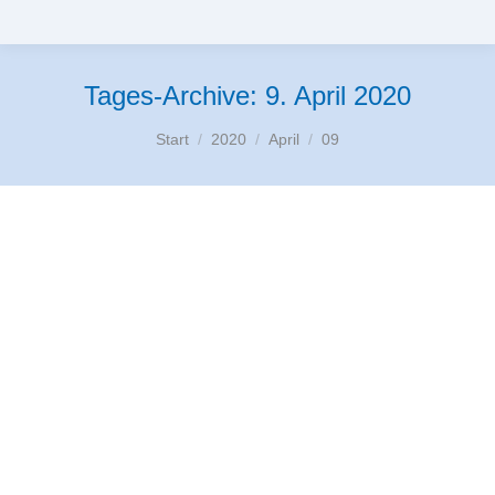
Tages-Archive:
9. April 2020
Sie befinden sich hier:
Start
2020
April
09
Dankeschön!
Allgemein
Von
Sandra
9. April 2020
Heute überraschte der Vorstandsvorsitzende Herr
Mölders die Mitarbeiterinnen und Mitarbeiter der
Wohnhäuser des Vereins mit Präsentkörben voller
Osterüberraschungen und gesunden
Naschereien. Damit brachte er den Dank des