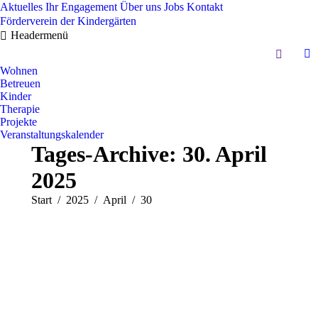
Aktuelles
Ihr Engagement
Über uns
Jobs
Kontakt
Förderverein der Kindergärten
Headermenü
Search:
In
Wohnen
pa
Betreuen
op
Kinder
in
Therapie
Projekte
n
Veranstaltungskalender
w
Tages-Archive:
30. April
2025
Sie befinden sich hier:
Start
2025
April
30