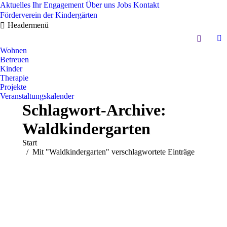
Aktuelles
Ihr Engagement
Über uns
Jobs
Kontakt
Förderverein der Kindergärten
Headermenü
Search:
In
Wohnen
pa
Betreuen
op
Kinder
in
Therapie
Projekte
n
Veranstaltungskalender
w
Schlagwort-Archive:
Waldkindergarten
Sie befinden sich hier:
Start
Mit "Waldkindergarten" verschlagwortete Einträge