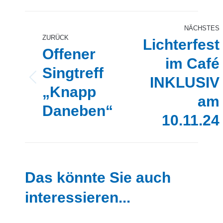
Kommentarnavigation
NÄCHSTES
ZURÜCK
Lichterfest
Offener
im Café
Singtreff
INKLUSIV
Vorheriger
Nächster
„Knapp
Beitrag:
Beitrag:
am
Daneben“
10.11.24
Das könnte Sie auch
interessieren...