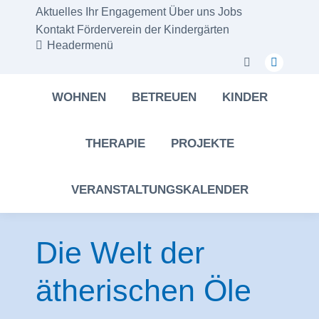
Aktuelles
Ihr Engagement
Über uns
Jobs
Kontakt
Förderverein der Kindergärten
Headermenü
Search:
Instagra
page
WOHNEN
BETREUEN
KINDER
opens
in
THERAPIE
PROJEKTE
new
window
VERANSTALTUNGSKALENDER
Die Welt der
ätherischen Öle
Sie befinden sich hier: