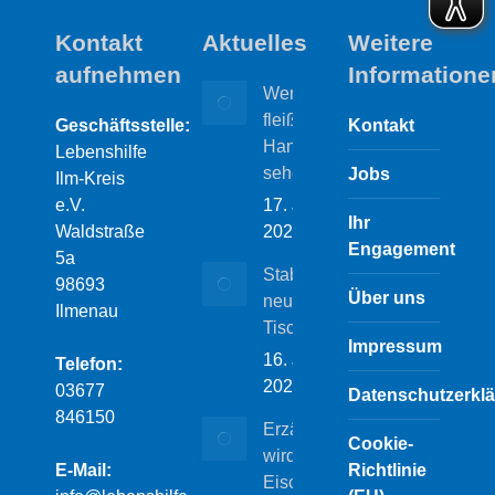
Kontakt
Aktuelles
Weitere
aufnehmen
Informatione
Wer will
fleißige
Geschäftsstelle:
Kontakt
Handwerker
Lebenshilfe
sehen?
Jobs
Ilm-Kreis
e.V.
17. Juli
Ihr
Waldstraße
2026
Engagement
5a
Stabile
98693
Über uns
neue
Ilmenau
Tische!
Impressum
16. Juli
Telefon:
2026
03677
Datenschutzerkl
846150
Erzählcafé
Cookie-
wird
E-Mail:
Richtlinie
Eiscafé