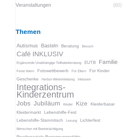
Veranstaltungen
(60)
Themen
Autismus
Basteln
Beratung
Besuch
Café INKLUSIV
Familie
EUTB
Ergänzende Unabhängige Teilhabeberatung
Fotowettbewerb
Für Kinder
Feste feiern
Für Eltern
Geschenke
Herbst-Winterkleidung
Inklusion
Integrations-
Kinderzentrum
Jobs
Jubiläum
Kize
Kleiderbasar
Kinder
Kleidermarkt
Lebenshilfe-Fest
Lebenshilfe-Stammtisch
Lichterfest
Lesung
Menschen mit Beeinträchtigung
Psychosoziale Begegnungsstätte