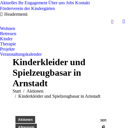
Aktuelles
Ihr Engagement
Über uns
Jobs
Kontakt
Förderverein der Kindergärten
Headermenü
Search:
In
Wohnen
pa
Betreuen
op
Kinder
in
Therapie
Projekte
n
Veranstaltungskalender
w
Kinderkleider und
Spielzeugbasar in
Arnstadt
Sie befinden sich hier:
Start
Aktionen
Kinderkleider und Spielzeugbasar in Arnstadt
Aktionen
SEP.
6
Allgemein