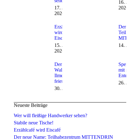
sehen?
16. Juli
17. Juli
2026
2026
Erzählcafé
Der neue 
wird
Teilhabez
Eiscafé
MITTEN
15. Juli
14. Juli 2
2026
Der
Spendenüb
Waldkindergarten
mit spanne
Ilmenau-Roda
Entdeckun
feiert…
26. Juni 2
30. Juni 2026
Neueste Beiträge
Wer will fleißige Handwerker sehen?
Stabile neue Tische!
Erzählcafé wird Eiscafé
Der neue Name: Teilhabezentrum MITTENDRIN