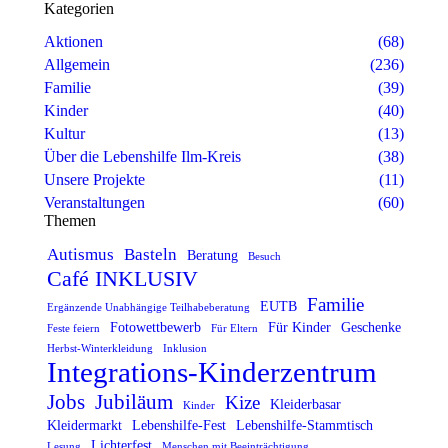
Kategorien
Aktionen
(68)
Allgemein
(236)
Familie
(39)
Kinder
(40)
Kultur
(13)
Über die Lebenshilfe Ilm-Kreis
(38)
Unsere Projekte
(11)
Veranstaltungen
(60)
Themen
Autismus
Basteln
Beratung
Besuch
Café INKLUSIV
Familie
EUTB
Ergänzende Unabhängige Teilhabeberatung
Fotowettbewerb
Für Kinder
Geschenke
Feste feiern
Für Eltern
Herbst-Winterkleidung
Inklusion
Integrations-Kinderzentrum
Jobs
Jubiläum
Kize
Kleiderbasar
Kinder
Kleidermarkt
Lebenshilfe-Fest
Lebenshilfe-Stammtisch
Lichterfest
Lesung
Menschen mit Beeinträchtigung