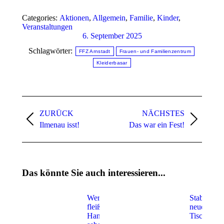
Categories:
Aktionen
,
Allgemein
,
Familie
,
Kinder
,
Veranstaltungen
6. September 2025
Schlagwörter:
FFZ Arnstadt
Frauen- und Familienzentrum
Kleiderbasar
Kommentarnavigation
ZURÜCK
NÄCHSTES
Vorheriger
Nächster
Ilmenau isst!
Das war ein Fest!
Beitrag:
Beitrag:
Das könnte Sie auch interessieren...
Wer will
Stabile
fleißige
neue
Handwerker
Tische!