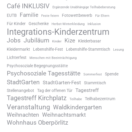
Café INKLUSIV
Ergänzende Unabhängige Teilhabeberatung
Familie
EUTB
Fotowettbewerb
Feste feiern
Für Eltern
Für Kinder
Geschenke
Herbst-Winterkleidung
Inklusion
Integrations-Kinderzentrum
Jobs
Jubiläum
Kize
Kleiderbasar
Kinder
Kleidermarkt
Lebenshilfe-Fest
Lebenshilfe-Stammtisch
Lesung
Lichterfest
Menschen mit Beeinträchtigung
Psychosoziale Begegnungsstätte
Psychosoziale Tagesstätte
Spende
Sommerfest
StadtGarten
StadtGarten-Fest
Stammtisch
Tagestreff
Stellenangebot
Tag der offenen Tür
Tagestreff Kirchplatz
Teilhabezentrum
Teilhabe
Veranstaltung
Waldkindergarten
Weihnachten
Weihnachtsmarkt
Wohnhaus Oberpörlitz