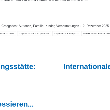
Categories:
Aktionen
,
Familie
,
Kinder
,
Veranstaltungen
2. Dezember 2025
chen backen
Psychosoziale Tagestätte
Tagestreff Kirchplatz
Weihnachts-Erlebnsiwe
ngsstätte:
Internationa
Nächster
Beitrag:
ssieren...