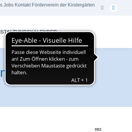
s
Jobs
Kontakt
Förderverein der Kindergärten
Search:
Instagra
page
opens
NSTALTUNGSKALENDER
in
new
window
m Tagestreff!
DEZ.