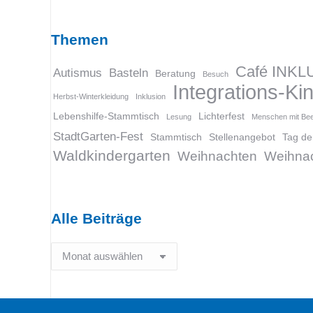
Themen
Café INKL
Autismus
Basteln
Beratung
Besuch
Integrations-K
Herbst-Winterkleidung
Inklusion
Lebenshilfe-Stammtisch
Lichterfest
Lesung
Menschen mit Bee
StadtGarten-Fest
Stammtisch
Stellenangebot
Tag de
Waldkindergarten
Weihnachten
Weihnac
Alle Beiträge
Alle
Beiträge