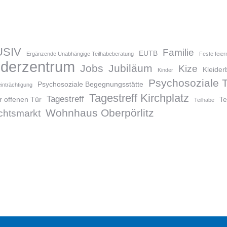
USIV
Familie
EUTB
Ergänzende Unabhängige Teilhabeberatung
Feste feier
inderzentrum
Jobs
Jubiläum
Kize
Kleider
Kinder
Psychosoziale T
Psychosoziale Begegnungsstätte
inträchtigung
Tagestreff Kirchplatz
Tagestreff
r offenen Tür
Te
Teilhabe
Wohnhaus Oberpörlitz
htsmarkt