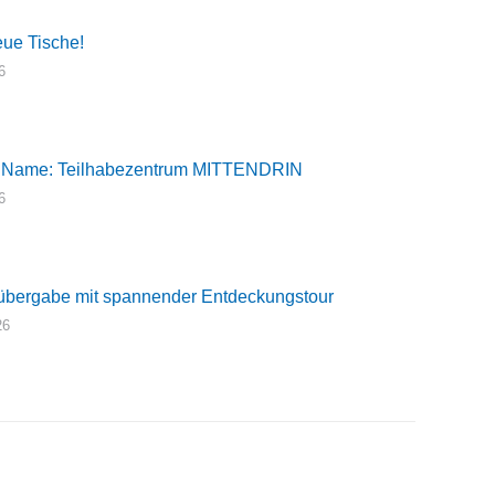
eue Tische!
6
 Name: Teilhabezentrum MITTENDRIN
6
bergabe mit spannender Entdeckungstour
26