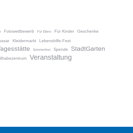
Fotowettbewerb
Für Kinder
Geschenke
n
Für Eltern
basar
Kleidermarkt
Lebenshilfe-Fest
agesstätte
StadtGarten
Spende
Sommerfest
Veranstaltung
ilhabezentrum