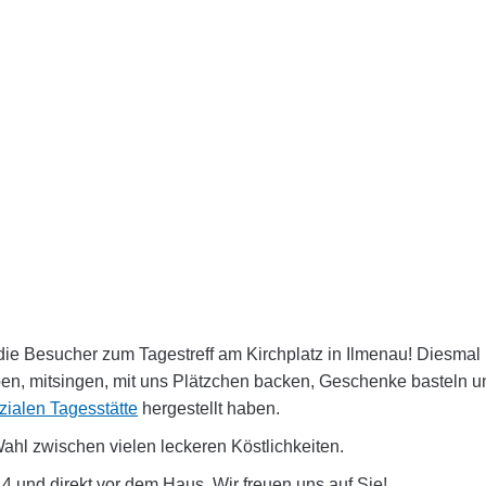
 die Besucher zum Tagestreff am Kirchplatz in Ilmenau! Diesm
eben, mitsingen, mit uns Plätzchen backen, Geschenke basteln 
ialen Tagesstätte
hergestellt haben.
hl zwischen vielen leckeren Köstlichkeiten.
z 4 und direkt vor dem Haus. Wir freuen uns auf Sie!