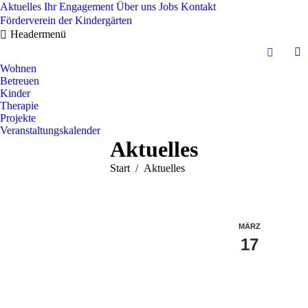
Aktuelles
Ihr Engagement
Über uns
Jobs
Kontakt
Förderverein der Kindergärten
Headermenü
Search:
In
Wohnen
pa
Betreuen
op
Kinder
in
Therapie
Projekte
n
Veranstaltungskalender
w
Aktuelles
Sie befinden sich hier:
Start
Aktuelles
MÄRZ
17