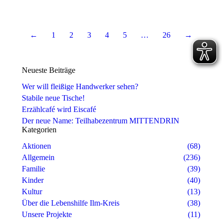
←
1
2
3
4
5
…
26
→
Neueste Beiträge
Wer will fleißige Handwerker sehen?
Stabile neue Tische!
Erzählcafé wird Eiscafé
Der neue Name: Teilhabezentrum MITTENDRIN
Kategorien
Aktionen
(68)
Allgemein
(236)
Familie
(39)
Kinder
(40)
Kultur
(13)
Über die Lebenshilfe Ilm-Kreis
(38)
Unsere Projekte
(11)