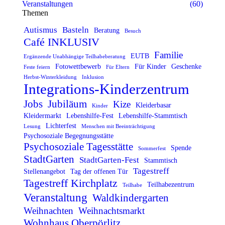
Veranstaltungen
(60)
Themen
Autismus
Basteln
Beratung
Besuch
Café INKLUSIV
Familie
EUTB
Ergänzende Unabhängige Teilhabeberatung
Fotowettbewerb
Für Kinder
Geschenke
Feste feiern
Für Eltern
Herbst-Winterkleidung
Inklusion
Integrations-Kinderzentrum
Jobs
Jubiläum
Kize
Kleiderbasar
Kinder
Kleidermarkt
Lebenshilfe-Fest
Lebenshilfe-Stammtisch
Lichterfest
Lesung
Menschen mit Beeinträchtigung
Psychosoziale Begegnungsstätte
Psychosoziale Tagesstätte
Spende
Sommerfest
StadtGarten
StadtGarten-Fest
Stammtisch
Tagestreff
Stellenangebot
Tag der offenen Tür
Tagestreff Kirchplatz
Teilhabezentrum
Teilhabe
Veranstaltung
Waldkindergarten
Weihnachten
Weihnachtsmarkt
Wohnhaus Oberpörlitz