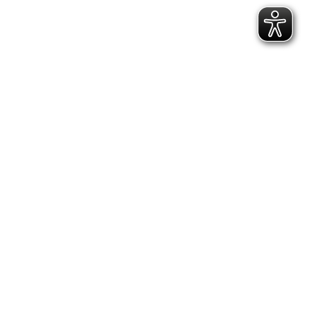
Mehr erfahren
←
1
…
3
4
5
6
7
…
26
→
Neueste Beiträge
Wer will fleißige Handwerker sehen?
Stabile neue Tische!
Erzählcafé wird Eiscafé
Der neue Name: Teilhabezentrum MITTENDRIN
Kategorien
Aktionen
(68)
Allgemein
(236)
Familie
(39)
Kinder
(40)
Kultur
(13)
Über die Lebenshilfe Ilm-Kreis
(38)
Unsere Projekte
(11)
Veranstaltungen
(60)